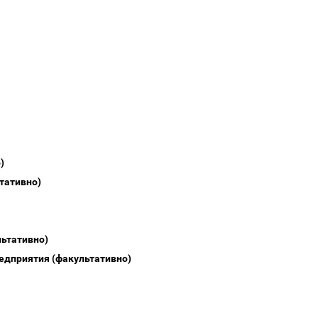
)
тативно)
ьтативно)
редприятия (факультативно)