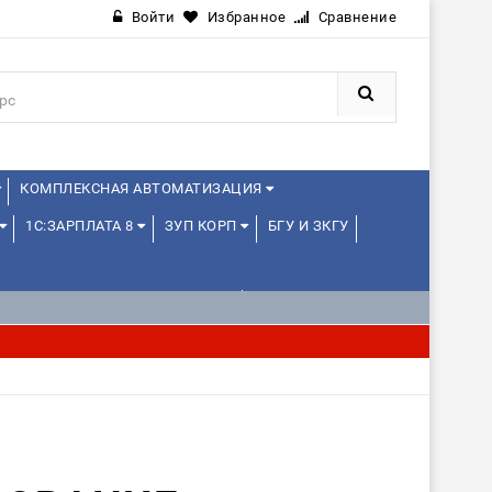
Войти
Избранное
Сравнение
КОМПЛЕКСНАЯ АВТОМАТИЗАЦИЯ
1С:ЗАРПЛАТА 8
ЗУП КОРП
БГУ И ЗКГУ
1С:УПРАВЛЕНИЕ ХОЛДИНГОМ
ИЕ
1С:МЕДИЦИНА
WEB, JAVA И ANDROID