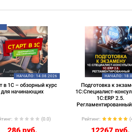
ХИТ!
НАЧАЛО:
18.08.2026
НАЧАЛ
Подготовка к экзамену
Электронные пер
1С:Специалист-консультант
документы в 1С: о
1С:ERP 2.5.
практик
Регламентированный учет
Рейтинг
:
(4.9)
Рейтинг
:
12267 руб.
2210 ру