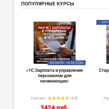
ПОПУЛЯРНЫЕ КУРСЫ
ХИТ!
О:
14.08.2026
НАЧАЛО:
14.08.2026
правление
Старт в 1С – обзорный курс
 для
для начинающих
их»
(4.8)
Рейтинг
:
(0.0)
б.
286 руб.