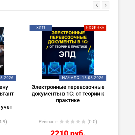
НОВИНКА
О:
18.08.2026
НАЧАЛО:
07.09.2026
евозочные
Использование библиотеки
т теории к
стандартных подсистем
е
(БСП) при разработке
(0.0)
Рейтинг
:
(0.0)
б.
4590 руб.