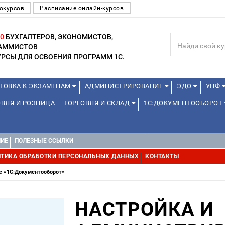
окурсов
Расписание онлайн-курсов
0
БУХГАЛТЕРОВ, ЭКОНОМИСТОВ,
РАММИСТОВ
РСЫ ДЛЯ ОСВОЕНИЯ ПРОГРАММ 1С.
ТОВКА К ЭКЗАМЕНАМ
АДМИНИСТРИРОВАНИЕ
ЭДО
УНФ
ВЛЯ И РОЗНИЦА
ТОРГОВЛЯ И СКЛАД
1С:ДОКУМЕНТООБОРОТ
ДЛЯ ПРЕПОДАВАТЕЛЕЙ ШКОЛЬНЫХ КУРСОВ
ДЛЯ ШКОЛЬНИКОВ
НИЕ
ПОЛЕЗНЫЕ ССЫЛКИ
УРСЫ (ПРОФЕССИОНАЛЬНЫЕ ПРОБЫ) 4-6 ЧАСОВ ОТ 12 ЛЕТ
ДРУГ
ТИКА ОБРАБОТКИ ПЕРСОНАЛЬНЫХ ДАННЫХ
КОНТАКТЫ
е «1С:Документооборот»
НАСТРОЙКА И