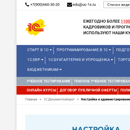
+7(900)660-30-20
edu@uc-1s.ru
Список виде
ЕЖЕГОДНО БОЛЕЕ
1100
КАДРОВИКОВ И ПРОГ
ИСПОЛЬЗУЮТ НАШИ КУ
СТАРТ В 1С
ПРОГРАММИРОВАНИЕ В 1С
ПОДГО
1С:ERP
1С:БУХГАЛТЕРИЯ И УПРОЩЕНКА
ТОРГО
БЮДЖЕТНИКАМ
МИНИ-КУРСЫ
КУРСЫ ДЛЯ ШКОЛЬНИКОВ
КУРСЫ 
УЧЕБНОЕ ТЕСТИРОВАНИЕ
ПЛАТНОЕ УЧЕБНОЕ ТЕСТИРОВА
УПРАВЛЕНИЕ ПРОЕКТАМИ
УПРАВЛЕНЦАМ
МИНИ-К
ОНЛАЙН-КУРСЫ
ДОГОВОР ПУБЛИЧНОЙ ОФЕРТЫ
ПОЛИ
»
»
Главная
1С:Документооборот
Настройка и администрировани