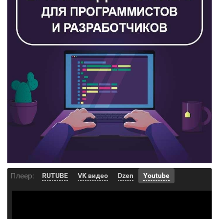
Плеер:
RUTUBE
VK видео
Dzen
Youtube