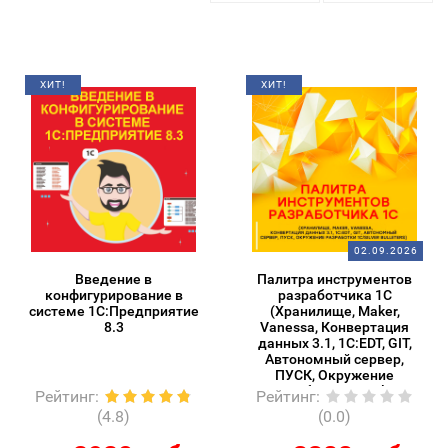
ХИТ!
ХИТ!
02.09.2026
Введение в
Палитра инструментов
конфигурирование в
разработчика 1С
системе 1С:Предприятие
(Хранилище, Maker,
8.3
Vanessa, Конвертация
данных 3.1, 1C:EDT, GIT,
Автономный сервер,
ПУСК, Окружение
разработки 1С/Silver
Рейтинг
:
Рейтинг
:
Bulleters)
(4.8)
(0.0)